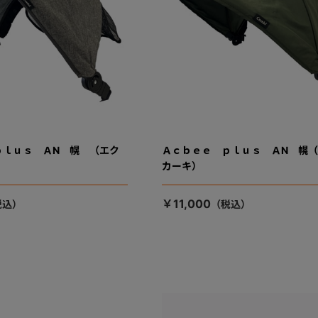
ｐｌｕｓ ＡN 幌 （エク
Ａｃｂｅｅ ｐｌｕｓ ＡN 幌
カーキ）
￥11,000