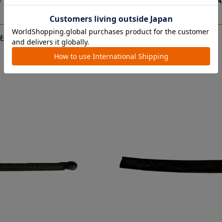
ｐｌｕｓ ＡO 幌 （ミー
Ａｃｂｅｅ ｐｌｕｓ ＡO／Ｍ
）
（ピンク）
￥13,200