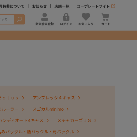
員特典について
お知らせ
店舗一覧
コーポレートサイト
検索
新規会員登録
ログイン
お気に入り
カート
２ｐｌｕｓ
アンブレッタ４キャス
スルーラー
スゴカルminimo
ハンディオート4キャス
メチャカーゴＩＧ
込みバックル・腰バックル・肩バックル