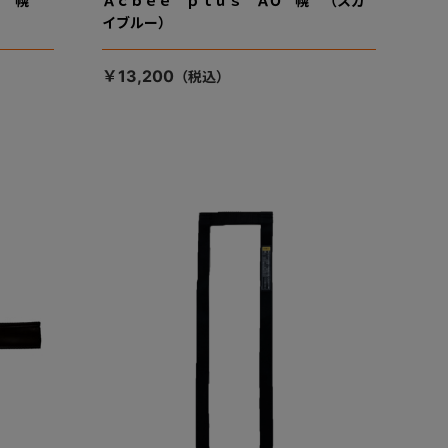
Ａ 幌
Ａｃｂｅｅ ｐｌｕｓ ＡO 幌 （スカ
イブルー）
￥13,200