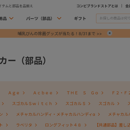
イテムと部品を品揃え
コンビブランドストアとは
会
用品
パーツ（部品）
ギフト
哺乳びんの除菌グッズが当たる！8/31まで >>
×
カー（部品）
Ａｇｅ
Ａｃｂｅｅ
ＴＨＥ Ｓ Ｇｏ
Ｆ２・Ｆ
スゴカルＳｗｉｔｃｈ
スゴカル S
スゴカル
ン
メチャカルハンディ・メチャカルハンディα
メチャカル
ト
ラベリタ
ロングフィット４８
【共通部品】差し