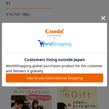
ク）
￥18,700
655
件あります
29
30
31
32
33
FEATURE
おすすめ特集