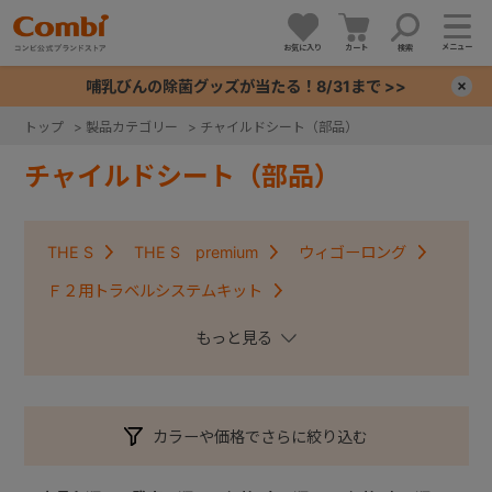
メニュー
お気に入り
カート
検索
哺乳びんの除菌グッズが当たる！8/31まで >>
×
トップ
>
製品カテゴリー
>
チャイルドシート（部品）
+
チャイルドシート（部品）
+
THE S
THE S premium
ウィゴーロング
+
Ｆ２用トラベルシステムキット
クルムーヴコンパクトISOFIX・クルムーヴアドバンス
+
ISOFIX
クルムーヴ・クルムーヴＩＳＯＦＩＸ
クルムーヴスマート・クルムーヴスマートＩＳＯＦＩＸ
カラーや価格でさらに絞り込む
コッコロ
ジョイキッズムーバー