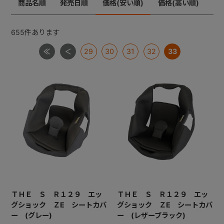
商品名順
発売日順
価格(安い順)
価格(高い順)
ジョイトリップ
+
ジョイトリップアドバンスＩＳＯＦＩＸ
655
件あります
ムーブフィットジュニア
29
30
31
32
33
+
ネセルターン・ネセルターンISOFIX・ネルームlite・ネル
ームliteISOFIX
ママロン
マルゴット
ミニマグランデ
【共通部品】ＩＳＯＦＩＸキャップ・すーすーファン・
ロッキングクリップ・ギボシ
【共通部品】ベースカバー・サポートレッグ
ＴＨＥ Ｓ Ｒ１２９ エッ
ＴＨＥ Ｓ Ｒ１２９ エッ
グショック ＺE シートカバ
グショック ＺE シートカバ
ー (グレー)
ー (レザーブラック)