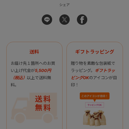
シェア
送料
ギフトラッピング
お届け先１箇所へのお買
贈り物を素敵な包装紙で
い上げ代金が
5,500円
ラッピング。
ギフトラッ
（税込）
以上で送料無
ピングOK
のアイコンが目
料。
印！