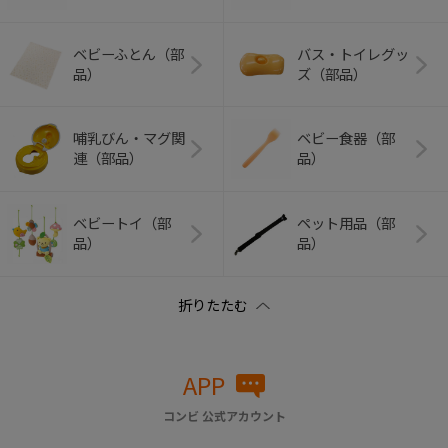
ベビーふとん（部
バス・トイレグッ
品）
ズ（部品）
哺乳びん・マグ関
ベビー食器（部
連（部品）
品）
ベビートイ（部
ペット用品（部
品）
品）
APP
コンビ 公式アカウント