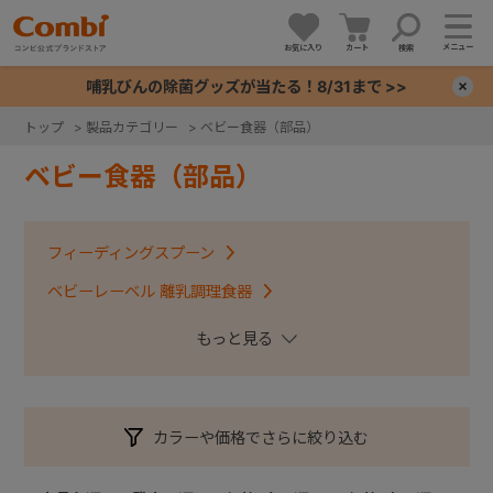
メニュー
お気に入り
カート
検索
哺乳びんの除菌グッズが当たる！8/31まで >>
×
トップ
>
製品カテゴリー
>
ベビー食器（部品）
+
ベビー食器（部品）
+
フィーディングスプーン
+
ベビーレーベル 離乳調理食器
くまのプーさん離乳食じょ～ず
+
ベビーレーベルシリーズ 食器
かさなる食器 収納じょ～ず
はじめておはし
カラーや価格でさらに絞り込む
お食事周辺グッズ