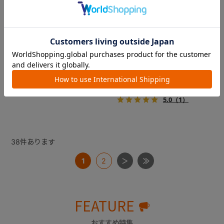
ベビーレーベル はじめてサ
テテオ フィーディングスプ
ポートおはし サポーター
ーン 専用ケース
（レーベルネーブル）
※テテオ ゴックンスプーンま
たはモグモグスプーンが１本
￥385
入ります
￥330
5.0
（1）
38
件あります
1
2
FEATURE
おすすめ特集