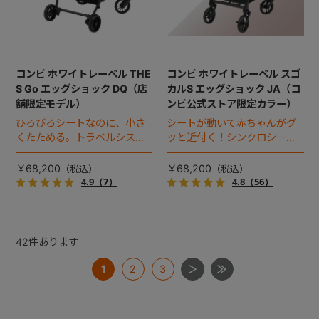
コンビ ホワイトレーベル THE
コンビ ホワイトレーベル スゴ
S Go エッグショック DQ（店
カルS エッグショック JA（コ
舗限定モデル）
ンビ公式ストア限定カラー）
ひろびろシートなのに、小さ
シートが動いて赤ちゃんがグ
くたためる。トラベルシステ
ッと近付く！シンクロシート
ム対応ベビーカー。
搭載プレミアムベビーカー。
￥68,200
￥68,200
4.9
（7）
4.8
（56）
42
件あります
1
2
3