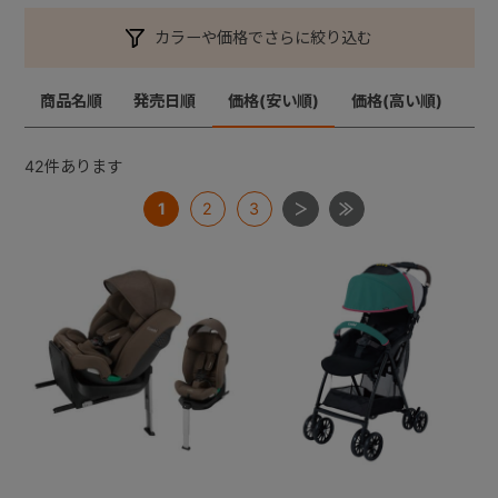
カラーや価格でさらに絞り込む
+
商品名順
発売日順
価格(安い順)
価格(高い順)
+
42
件あります
1
2
3