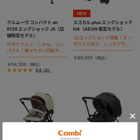
クルムーヴ コンパクト air
スゴカル plus エッグショック
R129 エッグショック JS（店
HA（AEON 限定モデル）
舗限定モデル）
3Dエッグショック搭載！すっ
きりたためて、しっかり守れ
片手でクルっ！しかも、コン
る、スゴカルのコンパクトモ
パクト！乗せやすい回転チャ
デル。
イルドシート。
￥60,500
￥58,300
5.0
（2）