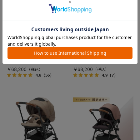
コンビ ホワイトレーベル スゴ
コンビ ホワイトレーベル THE
カルS エッグショック JA（店
S Go エッグショック DQ（店
舗限定モデル）
舗限定モデル）
数量限定の新色登場！シート
ひろびろシートなのに、小さ
が動いて赤ちゃんがグッと近
くたためる。トラベルシステ
付く、プレミアムベビーカ
ム対応ベビーカー。
ー。
￥68,200
￥68,200
4.8
（56）
4.9
（7）