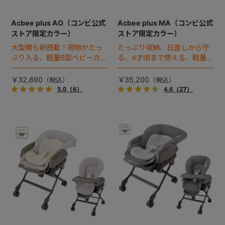
Acbee plus AO（コンビ公式
Acbee plus MA（コンビ公式
ストア限定カラー）
ストア限定カラー）
大型幌も新搭載！荷物がたっ
たっぷり収納、日差しから守
ぷり入る、軽量B型ベビーカー
る。4才頃まで使える、軽量B
のコンビ公式ストア限定カラ
型ベビーカー。
ー（2023年モデル）。
￥32,890
￥35,200
5.0
（6）
4.6
（27）