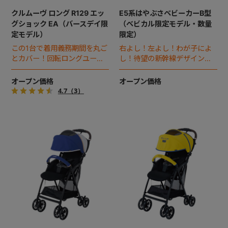
クルムーヴ ロング R129 エッ
E5系はやぶさベビーカーB型
グショック EA（バースデイ限
（ベビカル限定モデル・数量
定モデル）
限定）
この1台で着用義務期間を丸ご
右よし！左よし！わが子によ
とカバー！回転ロングユース
し！待望の新幹線デザインのB
チャイルドシート。
型ベビーカー誕生。
オープン価格
オープン価格
4.7
（3）