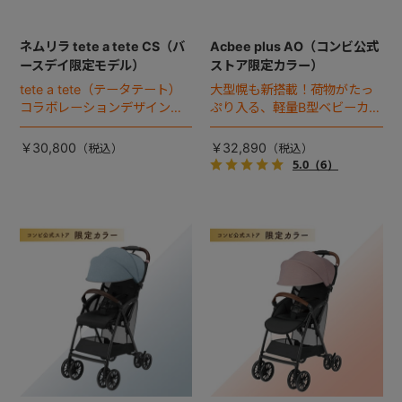
ネムリラ tete a tete CS（バ
Acbee plus AO（コンビ公式
ースデイ限定モデル）
ストア限定カラー）
tete a tete（テータテート）
大型幌も新搭載！荷物がたっ
コラボレーションデザインの
ぷり入る、軽量B型ベビーカー
バースデイ限定モデル。
のコンビ公式ストア限定カラ
ー（2023年モデル）。
￥30,800
￥32,890
5.0
（6）