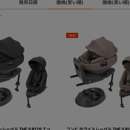
発売日順
価格(安い順)
価格(高い順)
す
ーベル THE S R129 エッ
コンビ ホワイトレーベル THE S R1