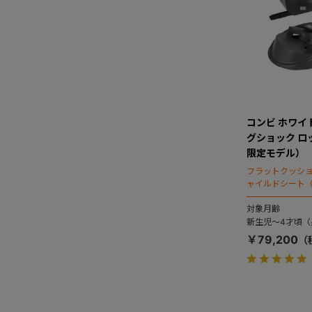
コンビ ホワイトレ
グショック ロ
限定モデル）
フラットクッシ
ャイルドシート（
対象月齢
新生児～4才頃（身
￥79,200