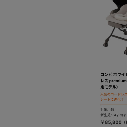
コンビ ホワイ
レス premi
定モデル）
人気のコードレ
シートに進化！
対象月齢
新生児～4才頃ま
￥85,800