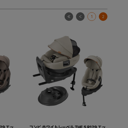
最初
前
1
2
29 エッ
コンビ ホワイトレーベル THE S R129 エッ