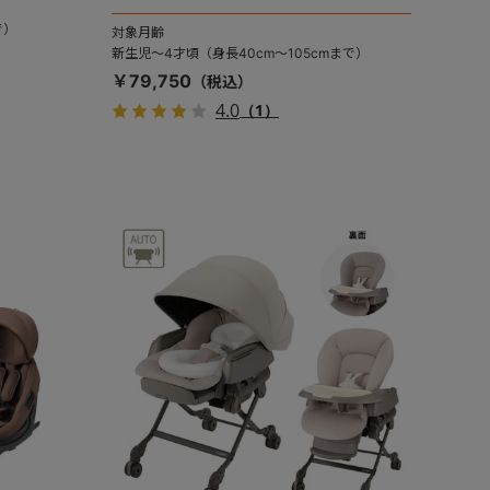
で）
対象月齢
新生児～4才頃（身長40cm～105cmまで）
￥79,750
4.0
（1）