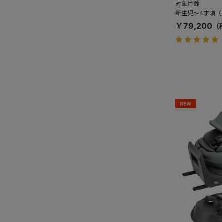
対象月齢
新生児～4才頃（身
￥79,200