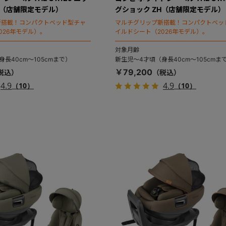
H（店舗限定モデル）
グショック ZH（店舗限定モデル）
新搭載！コンパクトベッド型チャ
マルチグリップ新搭載！コンパクトベッ
026年モデル）。
イルドシート（2026年モデル）。
対象月齢
長40cm～105cmまで）
新生児～4才頃（身長40cm～105cmま
￥79,200
4.9
4.9
（10）
（10）