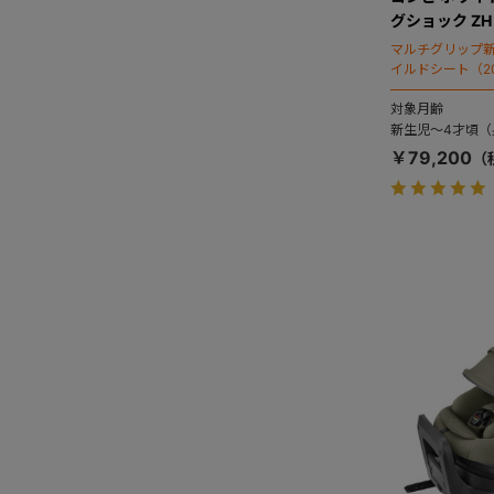
グショック Z
マルチグリップ
イルドシート（2
対象月齢
新生児～4才頃（身
￥79,200