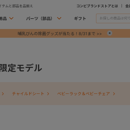
イテムと部品を品揃え
コンビブランドストアとは
会
用品
パーツ（部品）
ギフト
哺乳びんの除菌グッズが当たる！8/31まで >>
×
限定モデル
チャイルドシート
ベビーラック＆ベビーチェア