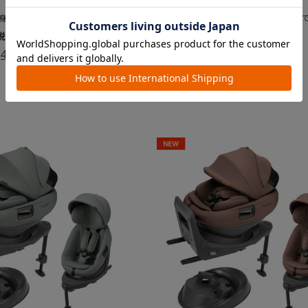
対象月齢
長40cm～105cmまで）
新生児～4才頃（身長40cm～105cmま
￥79,200
4.9
4.9
（25）
（25）