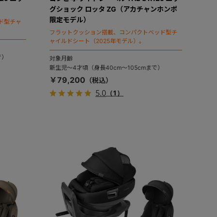
グショック ロッタ ZG（アカチャンホンポ
限定モデル）
ド型チャ
フラットクッション搭載、コンパクトベッド型チ
ャイルドシート（2025年モデル）。
で）
対象月齢
新生児～4才頃（身長40cm～105cmまで）
￥79,200
5.0
（1）