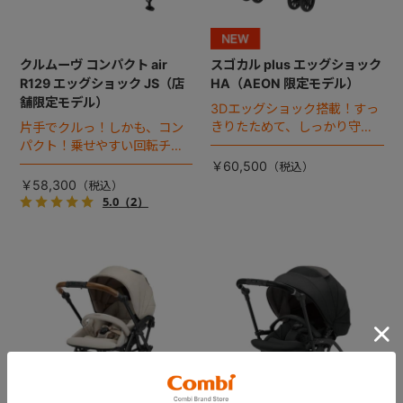
クルムーヴ コンパクト air
スゴカル plus エッグショック
R129 エッグショック JS（店
HA（AEON 限定モデル）
舗限定モデル）
3Dエッグショック搭載！すっ
きりたためて、しっかり守れ
片手でクルっ！しかも、コン
る、スゴカルのコンパクトモ
パクト！乗せやすい回転チャ
デル。
イルドシート。
￥60,500
￥58,300
5.0
（2）