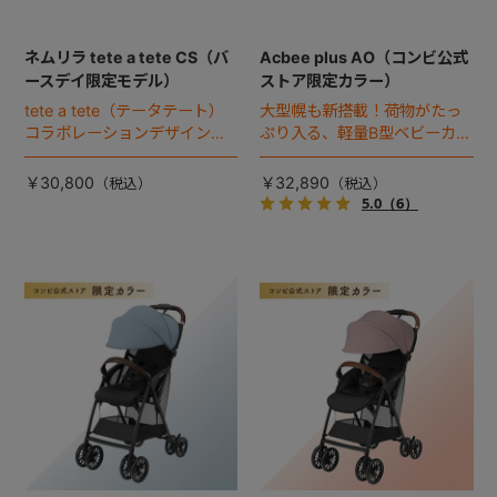
ネムリラ tete a tete CS（バ
Acbee plus AO（コンビ公式
ースデイ限定モデル）
ストア限定カラー）
tete a tete（テータテート）
大型幌も新搭載！荷物がたっ
コラボレーションデザインの
ぷり入る、軽量B型ベビーカー
バースデイ限定モデル。
のコンビ公式ストア限定カラ
ー（2023年モデル）。
￥30,800
￥32,890
5.0
（6）