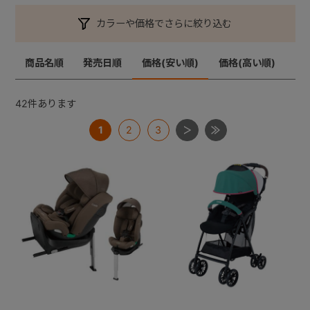
カラーや価格でさらに絞り込む
+
商品名順
発売日順
価格(安い順)
価格(高い順)
+
42
件あります
1
2
3