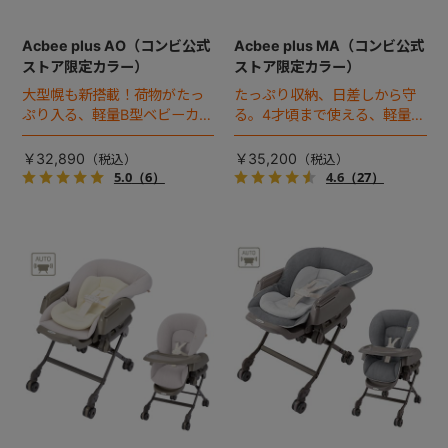
Acbee plus AO（コンビ公式
Acbee plus MA（コンビ公式
ストア限定カラー）
ストア限定カラー）
大型幌も新搭載！荷物がたっ
たっぷり収納、日差しから守
ぷり入る、軽量B型ベビーカー
る。4才頃まで使える、軽量B
のコンビ公式ストア限定カラ
型ベビーカー。
ー（2023年モデル）。
￥32,890
￥35,200
5.0
（6）
4.6
（27）