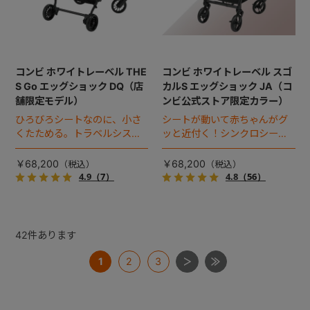
コンビ ホワイトレーベル THE
コンビ ホワイトレーベル スゴ
S Go エッグショック DQ（店
カルS エッグショック JA（コ
舗限定モデル）
ンビ公式ストア限定カラー）
ひろびろシートなのに、小さ
シートが動いて赤ちゃんがグ
くたためる。トラベルシステ
ッと近付く！シンクロシート
ム対応ベビーカー。
搭載プレミアムベビーカー。
￥68,200
￥68,200
4.9
（7）
4.8
（56）
42
件あります
1
2
3