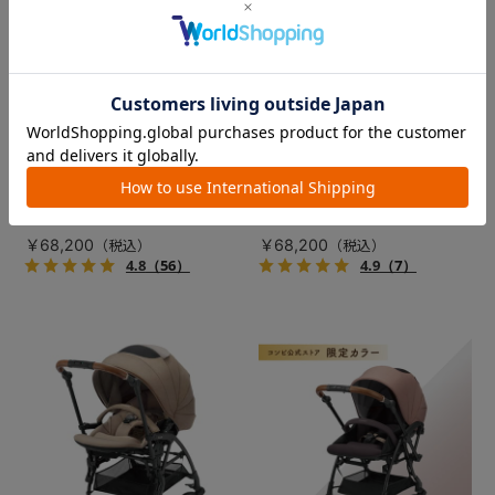
コンビ ホワイトレーベル スゴ
コンビ ホワイトレーベル THE
カルS エッグショック JA（店
S Go エッグショック DQ（店
舗限定モデル）
舗限定モデル）
数量限定の新色登場！シート
ひろびろシートなのに、小さ
が動いて赤ちゃんがグッと近
くたためる。トラベルシステ
付く、プレミアムベビーカ
ム対応ベビーカー。
ー。
￥68,200
￥68,200
4.8
（56）
4.9
（7）