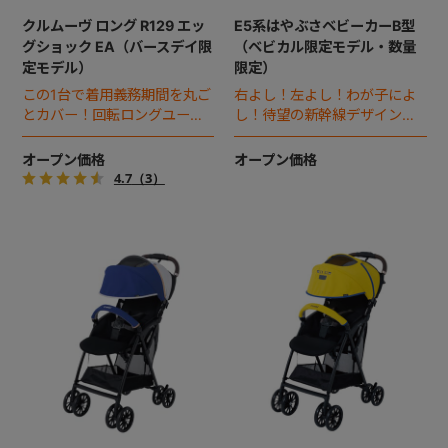
クルムーヴ ロング R129 エッ
E5系はやぶさベビーカーB型
グショック EA（バースデイ限
（ベビカル限定モデル・数量
定モデル）
限定）
この1台で着用義務期間を丸ご
右よし！左よし！わが子によ
とカバー！回転ロングユース
し！待望の新幹線デザインのB
チャイルドシート。
型ベビーカー誕生。
オープン価格
オープン価格
4.7
（3）