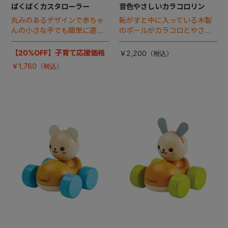
ぱくぱくカスタローラー
音色やさしいカラコロリン
丸みのあるデザインで赤ちゃ
転がすと中に入っている木製
んの小さな手でも簡単に遊べ
のボールがカラコロとやさし
ます。優しく転がしてみると
い木の音がします。色と音で
左右のパーツがパクパク開い
視覚や聴覚を刺激します。
【20%OFF】子育て応援価格
￥2,200
たり、閉じたりしてカスタネ
￥1,760
ットのような音がします。