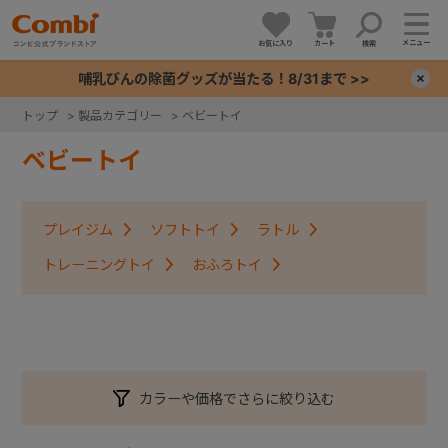
メニュー
お気に入り
カート
検索
哺乳びんの除菌グッズが当たる！8/31まで >>
×
トップ
>
製品カテゴリー
>
ベビートイ
+
ベビートイ
+
プレイジム
ソフトトイ
ラトル
+
トレーニングトイ
おふろトイ
+
カラーや価格でさらに絞り込む