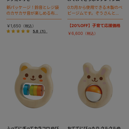
新パッケージ！鈴音とレジ袋
0カ月から使用できる木製のベ
のカサカサ音が楽しめる布製
ビージムです。ぞうさんとら
トイ。
くださんの下飾りは赤ちゃん
の好奇心を刺激し、取り外し
【20%OFF】子育て応援価格
￥1,650
可能です。
5.0
（1）
￥6,600
ふってにぎってカラコロ ゆび
おててにぴったり クルクルゆ