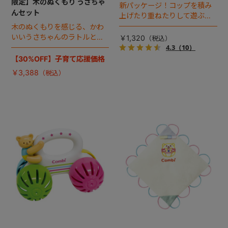
限定】木のぬくもり うさちゃ
新パッケージ！コップを積み
んセット
上げたり重ねたりして遊ぶシ
ンプルなトイ。
木のぬくもりを感じる、かわ
いいうさちゃんのラトルとク
￥1,320
ルマのお得なセット。
4.3
（10）
【30%OFF】子育て応援価格
￥3,388