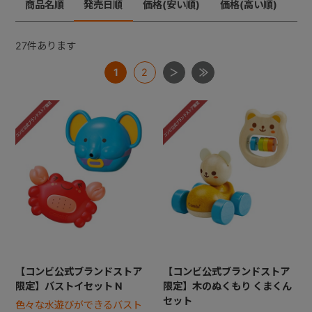
商品名順
発売日順
価格(安い順)
価格(高い順)
+
27
件あります
1
2
+
【コンビ公式ブランドストア
【コンビ公式ブランドストア
限定】バストイセット N
限定】木のぬくもり くまくん
セット
色々な水遊びができるバスト