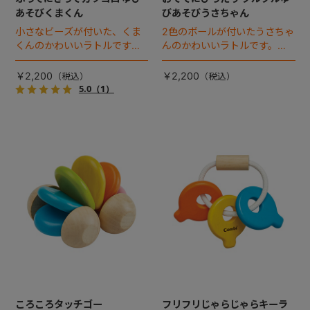
あそびくまくん
びあそびうさちゃん
小さなビーズが付いた、くま
2色のボールが付いたうさちゃ
くんのかわいいラトルです。
んのかわいいラトルです。ボ
ビーズをさわって指遊びがで
ールをくるくる回して遊べま
きたり、振るとカラカラコロ
す。丸みのあるかたちは赤ち
￥2,200
￥2,200
コロ音がします。丸みのある
ゃんの手にぴったりで握りや
5.0
（1）
かたちは赤ちゃんの手にぴっ
すいです。
たりで握りやすいです。
ころころタッチゴー
フリフリじゃらじゃらキーラ