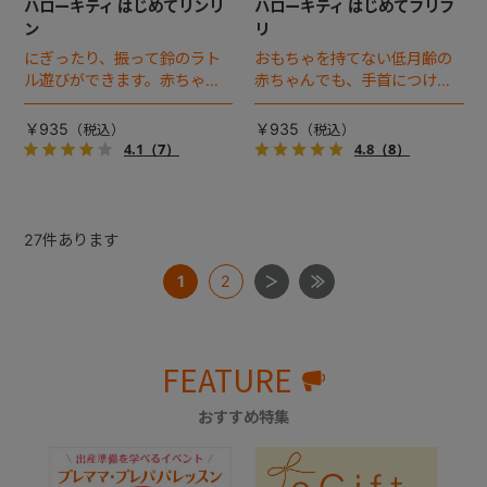
ハローキティ はじめてリンリ
ハローキティ はじめてフリフ
ン
リ
にぎったり、振って鈴のラト
おもちゃを持てない低月齢の
ル遊びができます。赤ちゃん
赤ちゃんでも、手首につけて
が認識しやすい赤白黒カラー
鈴のラトル遊びができます。
のラトルです。
赤ちゃんが認識しやすい赤白
￥935
￥935
黒カラーのラトルです。
4.1
（7）
4.8
（8）
27
件あります
1
2
FEATURE
おすすめ特集