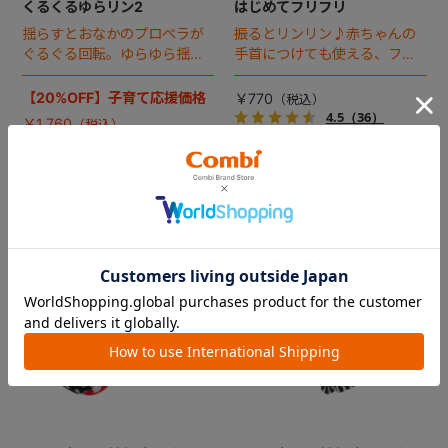
くるくるゆらリン2
はじめてフリフリ
揺らすとおなかのプロペラが
振るとリンリン♪赤ちゃんの
ぐるぐる回転。ゆらゆら揺ら
手首につけても使える、ファ
して楽しい、奏でるローリ
ーストカラーの布製ラトル。
ー。
手洗いができます。
【20%OFF】子育て応援価格
￥770
4.5
（36）
￥1,760
4.7
（66）