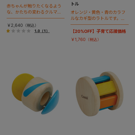
トル
赤ちゃんが触りたくなるよう
な、かたちの変わるクルマで
オレンジ・黄色・青のカラフ
す。カラフルな車体はやわら
ルなカギ型のラトルです。輪
かくかたちを変え、上から押
になっているので握りやす
￥2,640
しても走り出します。
く、振るとじゃらじゃらとに
1.0
（1）
【20%OFF】子育て応援価格
ぎやかな音がなります。
￥1,760