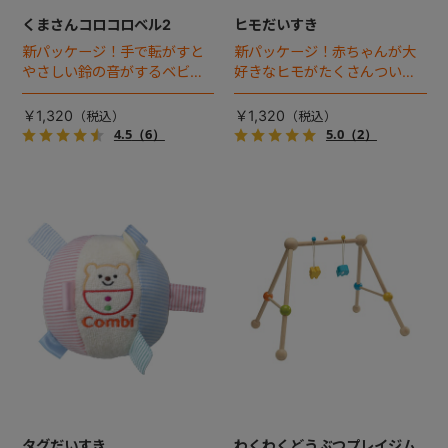
くまさんコロコロベル2
ヒモだいすき
新パッケージ！手で転がすと
新パッケージ！赤ちゃんが大
やさしい鈴の音がするベビー
好きなヒモがたくさんついた
トイ。
布製のトイ。
￥1,320
￥1,320
4.5
（6）
5.0
（2）
タグだいすき
わくわくどうぶつプレイジム