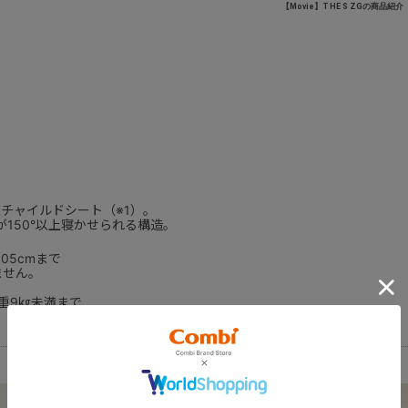
【Movie】THE S ZGの商品紹介
チャイルドシート（※1）。
150°以上寝かせられる構造。
05cmまで
ません。
重9㎏未満まで