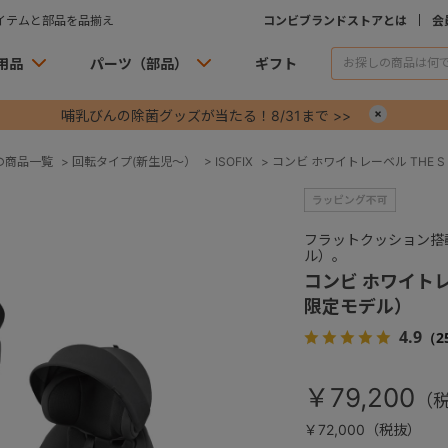
イテムと部品を品揃え
コンビブランドストアとは
会
用品
パーツ（部品）
ギフト
哺乳びんの除菌グッズが当たる！8/31まで >>
×
の商品一覧
>
回転タイプ(新生児～）
>
ISOFIX
>
コンビ ホワイトレーベル THE S
フラットクッション搭
ル）。
コンビ ホワイトレー
限定モデル）
4.9
（2
￥79,200
￥72,000（税抜）