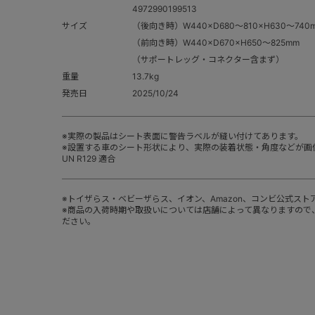
4972990199513
サイズ
（後向き時）W440×D680～810×H630～740
（前向き時）W440×D670×H650～825mm
（サポートレッグ・コネクター含まず）
重量
13.7kg
発売日
2025/10/24
※実際の製品はシート表面に警告ラベルが縫い付けてあります。
※設置する車のシート形状により、実際の装着状態・角度などが画
UN R129 適合
※トイザらス・ベビーザらス、イオン、Amazon、コンビ公式スト
※商品の入荷時期や取扱いについては店舗によって異なりますので
ださい。