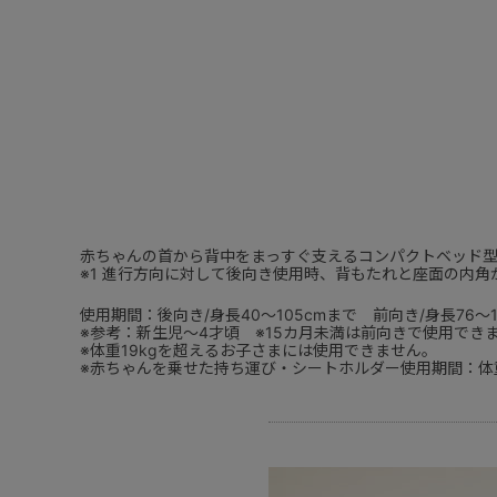
赤ちゃんの首から背中をまっすぐ支えるコンパクトベッド型
※1 進行方向に対して後向き使用時、背もたれと座面の内角が
使用期間：後向き/身長40～105cmまで 前向き/身長76～1
※参考：新生児～4才頃 ※15カ月未満は前向きで使用でき
※体重19kgを超えるお子さまには使用できません。
※赤ちゃんを乗せた持ち運び・シートホルダー使用期間：体