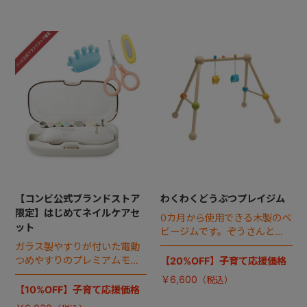
【コンビ公式ブランドストア
わくわくどうぶつプレイジム
限定】はじめてネイルケアセ
0カ月から使用できる木製のベ
ット
ビージムです。ぞうさんとら
くださんの下飾りは赤ちゃん
ガラス製やすりが付いた電動
の好奇心を刺激し、取り外し
つめやすりのプレミアムモデ
【20%OFF】子育て応援価格
可能です。
ルと、人気のつめきりハサ
￥6,600
ミ、指をやさしく固定する“に
【10%OFF】子育て応援価格
ぎってて”のお得なセット。