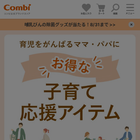
メニュー
お気に入り
カート
検索
哺乳びんの除菌グッズが当たる！8/31まで >>
×
+
+
+
+