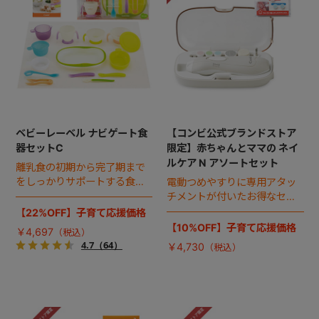
ベビーレーベル ナビゲート食
【コンビ公式ブランドストア
器セットC
限定】赤ちゃんとママの ネイ
ルケア N アソートセット
離乳食の初期から完了期まで
をしっかりサポートする食器
電動つめやすりに専用アタッ
セットとコンパクトな調理セ
チメントが付いたお得なセッ
ット。離乳食レシピ集付き。
ト。
【22%OFF】子育て応援価格
贈りものとしても最適♪
【10%OFF】子育て応援価格
￥4,697
4.7
（64）
￥4,730