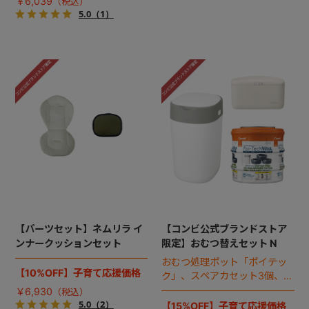
￥6,039
5.0
（1）
【パーツセット】ネムリラ イ
【コンビ公式ブランドストア
ンナークッションセット
限定】おむつ替えセット N
おむつ処理ポット「ポイテッ
【10%OFF】子育て応援価格
ク」、スペアカセット3個、お
しりふきウォーマーのお得な
￥6,930
セット。
5.0
（2）
【15%OFF】子育て応援価格