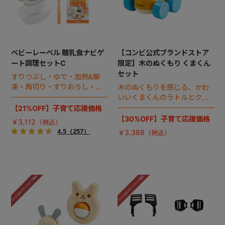
ベビーレーベル 離乳食ナビゲ
【コンビ公式ブランドストア
ート調理セットC
限定】木のぬくもり くまくん
セット
すりつぶし・ゆで・加熱&解
凍・角切り・すりおろし・裏
木のぬくもりを感じる、かわ
ごしなど、赤ちゃんの成長に
いいくまくんのラトルとクル
合わせた離乳食づくりがこれ
マのお得なセット。
【21%OFF】子育て応援価格
ひとつでOK！離乳食レシピ集
【30%OFF】子育て応援価格
￥3,112
付き。
4.5
（257）
￥3,388