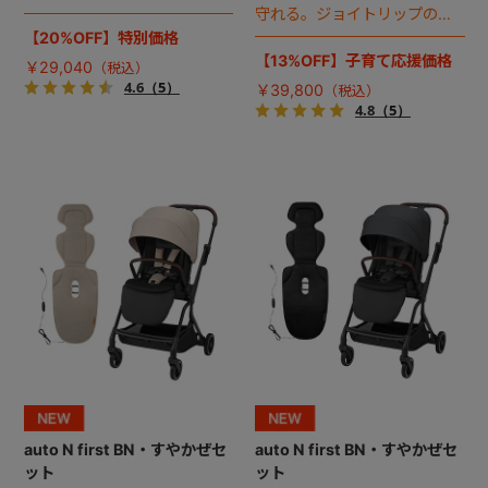
カート誕生。
守れる。ジョイトリップの
ISOFIX対応モデル。
【20%OFF】特別価格
【13%OFF】子育て応援価格
￥29,040
4.6
（5）
￥39,800
4.8
（5）
auto N first BN・すやかぜセ
auto N first BN・すやかぜセ
ット
ット