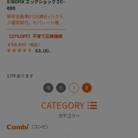
S ISOFIX エッグショック ZC-
690
新安全基準R129適合×ラクラ
ク確実取付。セパレート構造
で安全性と使いやすさにこだ
わった「THE S（ザ・エ
【21%OFF】子育て応援価格
ス）」のスタンダードモデ
￥59,400
ル。
4.5
（4）
57
件あります
1
2
CATEGORY
カテゴリー
（コンビ）