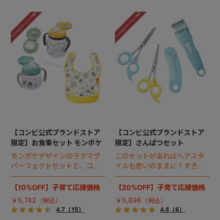
【コンビ公式ブランドストア
【コンビ公式ブランドストア
限定】お食事セット モンポケ
限定】さんぱつセット
モンポケデザインのラクマグ
このセットがあればヘアスタ
パーフェクトセットと、コン
イルも思いのままに！すきバ
パクトエプロンのお得なセッ
サミ、さんぱつバサミ＆ク
ト。
シ、はじめてのバリカンのお
【10%OFF】子育て応援価格
【20%OFF】子育て応援価格
得なセット。
￥5,742
￥5,896
4.7
（15）
4.8
（6）