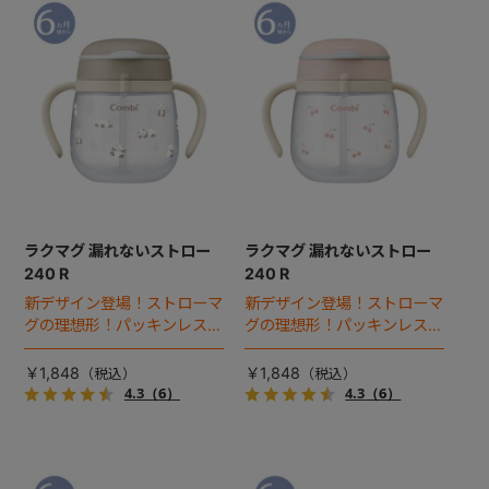
ラクマグ 漏れないストロー
ラクマグ 漏れないストロー
240 R
240 R
新デザイン登場！ストローマ
新デザイン登場！ストローマ
グの理想形！パッキンレス構
グの理想形！パッキンレス構
造で付けはずしやお手入れが
造で付けはずしやお手入れが
ラクな、スタンダードボト
ラクな、スタンダードボト
￥1,848
￥1,848
ル。
ル。
4.3
（6）
4.3
（6）