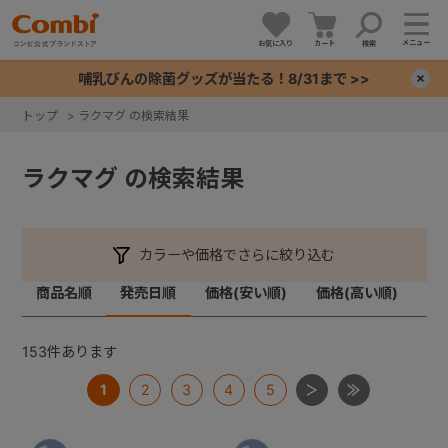
メニュー
お気に入り
カート
検索
哺乳びんの除菌グッズが当たる！8/31まで >>
×
トップ
>
ラクマグ の検索結果
+
ラクマグ の検索結果
+
+
カラーや価格でさらに絞り込む
商品名順
発売日順
価格(安い順)
価格(高い順)
+
153
件あります
1
2
3
4
5