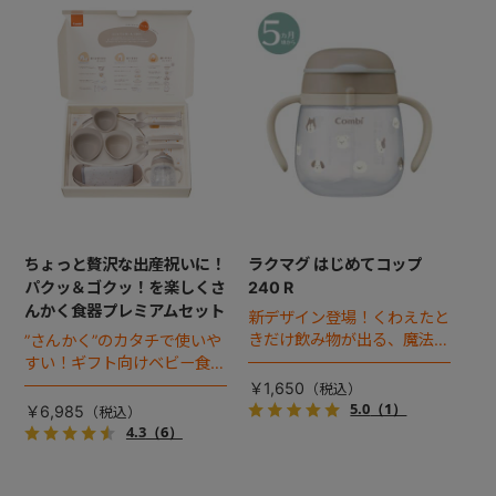
ちょっと贅沢な出産祝いに！
ラクマグ はじめてコップ
パクッ＆ゴクッ！を楽しくさ
240 R
んかく食器プレミアムセット
新デザイン登場！くわえたと
きだけ飲み物が出る、魔法の
”さんかく”のカタチで使いや
コップでコップ飲みにチャレ
すい！ギフト向けベビー食器
ンジ！
のプレミアムセット
￥1,650
5.0
（1）
￥6,985
4.3
（6）