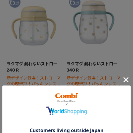
ラクマグ 漏れないストロー
ラクマグ 漏れないストロー
240 R
340 R
新デザイン登場！ストローマ
新デザイン登場！ストローマ
グの理想形！パッキンレス構
グの理想形！パッキンレス構
造で付けはずしやお手入れが
造で付けはずしやお手入れが
ラクな、スタンダードボト
ラクな、340ｍlラージボト
￥1,848
￥1,958
ル。
ル。
4.3
（6）
153
件あります