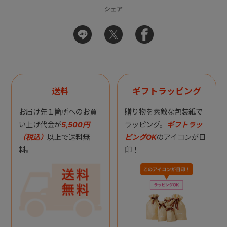
シェア
送料
ギフトラッピング
お届け先１箇所へのお買
贈り物を素敵な包装紙で
い上げ代金が
5,500円
ラッピング。
ギフトラッ
（税込）
以上で送料無
ピングOK
のアイコンが目
料。
印！