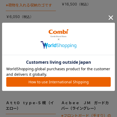
￥16,500
※荷物を入れる収納カゴです
￥6,050
ＡｔｔO tｙｐｅ-Ｓ 幌 （イ
Ａｃｂｅｅ ＪＭ ガードカ
エロー）
バー（ライングレー）
※フロントガード（手すり）の