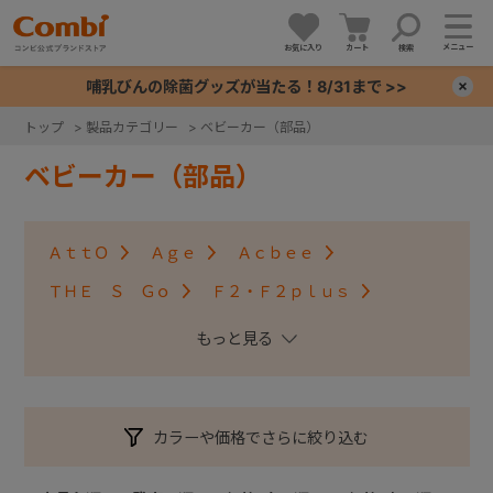
メニュー
お気に入り
カート
検索
哺乳びんの除菌グッズが当たる！8/31まで >>
×
トップ
>
製品カテゴリー
>
ベビーカー（部品）
+
ベビーカー（部品）
+
ＡｔｔＯ
Ａｇｅ
Ａｃｂｅｅ
+
ＴＨＥ Ｓ Ｇｏ
Ｆ２・Ｆ２ｐｌｕｓ
アンブレッタ４キャス
クロスゴー
+
スゴカルＳｗｉｔｃｈ
スゴカル S
スゴカル
スルーラー
スゴカルminimo
ツインスピン
カラーや価格でさらに絞り込む
メチャカルハンディ・メチャカルハンディα
メチャカルハンディオート4キャス