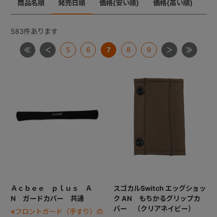
商品名順
発売日順
価格(安い順)
価格(高い順)
メチャカーゴＩＧ
メチャライト
ラベリタ
+
ロングフィット４８
583
件あります
【共通部品】差し込みバックル・腰バックル・肩バック
5
6
7
8
9
+
ル
【共通部品】肩ベルト・腰ベルト
【共通部品】ショルダーストラップ
【共通部品】ダッコシート・エッグショックパッド
【共通部品】幌クリップ・リクライニングバックル・ヘ
ッドレストプレート
Ａｃｂｅｅ ｐｌｕｓ Ａ
スゴカルSwitch エッグショッ
N ガードカバー 共通
ク AN もちかるグリップカ
バー （クリアネイビー）
※フロントガード（手すり）の