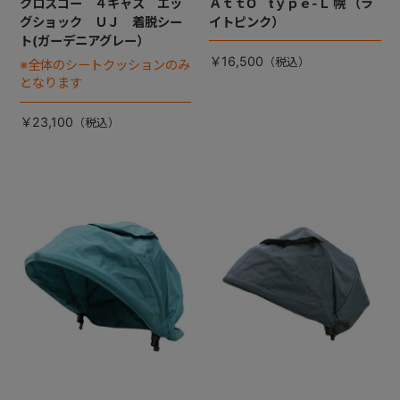
クロスゴー ４キャス エッ
ＡｔｔO tｙｐｅ-Ｌ 幌 （ラ
グショック ＵＪ 着脱シー
イトピンク）
ト(ガーデニアグレー）
￥16,500
※全体のシートクッションのみ
となります
￥23,100