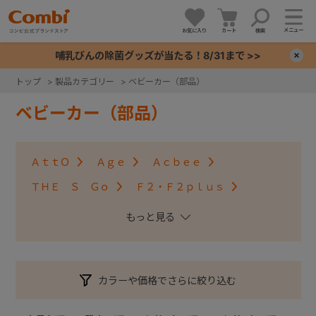
メニュー
お気に入り
カート
検索
哺乳びんの除菌グッズが当たる！8/31まで >>
×
トップ
>
製品カテゴリー
>
ベビーカー（部品）
+
ベビーカー（部品）
+
ＡｔｔＯ
Ａｇｅ
Ａｃｂｅｅ
+
ＴＨＥ Ｓ Ｇｏ
Ｆ２・Ｆ２ｐｌｕｓ
アンブレッタ４キャス
クロスゴー
+
スゴカルＳｗｉｔｃｈ
スゴカル S
スゴカル
スルーラー
スゴカルminimo
ツインスピン
カラーや価格でさらに絞り込む
メチャカルハンディ・メチャカルハンディα
メチャカルハンディオート4キャス