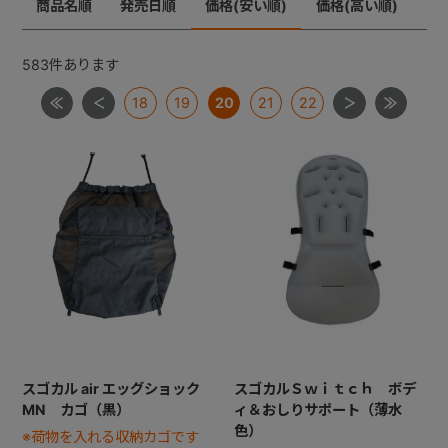
商品名順
発売日順
価格(安い順)
価格(高い順)
メチャカーゴＩＧ
メチャライト
ラベリタ
+
ロングフィット４８
583
件あります
【共通部品】差し込みバックル・腰バックル・肩バック
18
19
20
21
22
+
ル
【共通部品】肩ベルト・腰ベルト
【共通部品】ショルダーストラップ
【共通部品】ダッコシート・エッグショックパッド
【共通部品】幌クリップ・リクライニングバックル・ヘ
ッドレストプレート
スゴカル air エッグショック
スゴカルＳｗｉｔｃｈ ボデ
MN カゴ（黒）
ィ＆おしりサポート（薄水
色）
※荷物を入れる収納カゴです