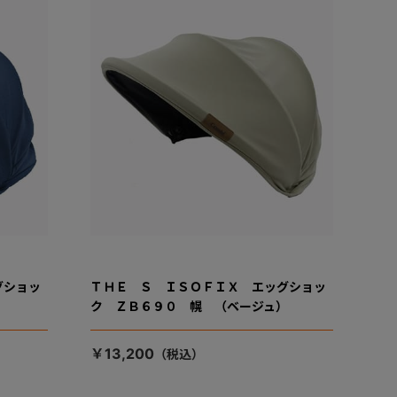
グショッ
ＴＨＥ Ｓ ＩＳＯＦＩＸ エッグショッ
）
ク ＺＢ６９０ 幌 （ベージュ）
￥13,200