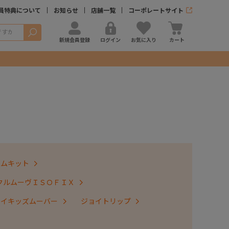
員特典について
お知らせ
店舗一覧
コーポレートサイト
検索
新規会員登録
ログイン
お気に入り
カート
テムキット
クルムーヴＩＳＯＦＩＸ
ョイキッズムーバー
ジョイトリップ