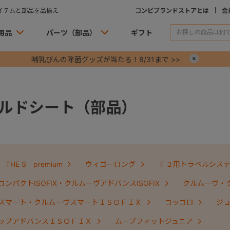
イテムと部品を品揃え
コンビブランドストアとは
会
用品
パーツ（部品）
ギフト
哺乳びんの除菌グッズが当たる！8/31まで >>
×
ルドシート（部品）
THE S premium
ウィゴーロング
Ｆ２用トラベルシス
ンパクトISOFIX・クルムーヴアドバンスISOFIX
クルムーヴ・
スマート・クルムーヴスマートＩＳＯＦＩＸ
コッコロ
ジ
ップアドバンスＩＳＯＦＩＸ
ムーブフィットジュニア