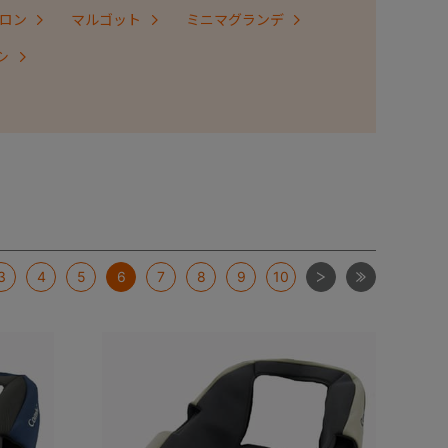
ロン
マルゴット
ミニマグランデ
シ
次
最後
3
4
5
6
7
8
9
10