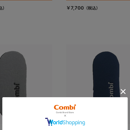
￥7,700