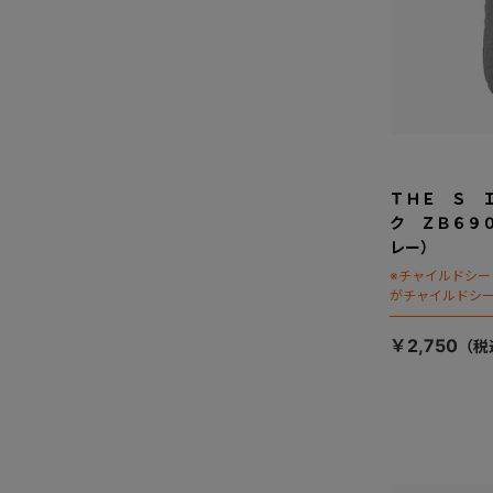
ＴＨＥ Ｓ 
ク ＺＢ６９
レー）
※チャイルドシ
がチャイルドシ
ます）
￥2,750