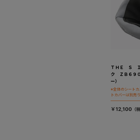
ＴＨＥ Ｓ 
ク ＺＢ６９
ー）
※全体のシート
トカバーは別売
￥12,100