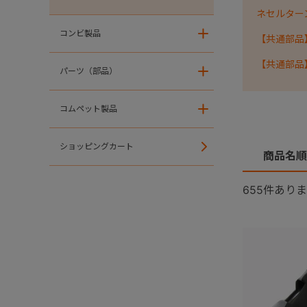
ネセルターン・
コンビ製品
＋
【共通部品
【共通部品
パーツ（部品）
＋
コムペット製品
＋
ショッピングカート
商品名順
655
件ありま