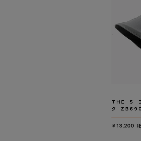
ＴＨＥ Ｓ 
ク ＺＢ６９
￥13,200