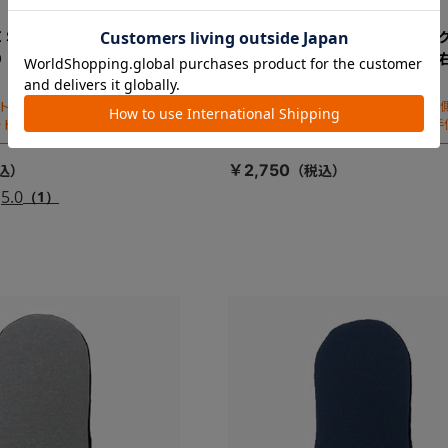
ＩＳＯＦＩＸ エッグショッ
ＴＨＥ Ｓ ＩＳＯＦＩＸ エッ
０ 肩ベルトカバー右 （グ
ク ＺＢ６９０ 肩ベルトカバー
イビー）
ート本体正面から見て右側（お子様
※チャイルドシート本体正面から見て右
ートに座った状態で左手側とな
がチャイルドシートに座った状態で左手
ます。)
￥2,750
5.0
（1）