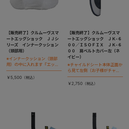
【販売終了】クルムーヴスマ
【販売終了】クルムーヴスマ
ートエッグショック ＪＪシ
ートエッグショック ＪＫ-６
リーズ インナークッション
００／ＩＳＯＦＩＸ ＪＫ-６
（頭部用）
００ 肩ベルトカバー左（ネ
イビー）
※インナークッション（頭部
用）の中に入れます『エッグ
※チャイルドシート本体正面か
ショック パッド』は別売り
ら見て左側（お子様がチャイ
です
ルドシートに座った状態で右
￥5,500
手側となります）
￥2,750