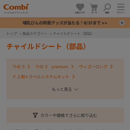
メニュー
お気に入り
カート
検索
哺乳びんの除菌グッズが当たる！8/31まで >>
×
トップ
>
製品カテゴリー
>
チャイルドシート（部品）
+
チャイルドシート（部品）
+
THE S
THE S premium
ウィゴーロング
+
Ｆ２用トラベルシステムキット
クルムーヴコンパクトISOFIX・クルムーヴアドバンス
+
ISOFIX
クルムーヴ・クルムーヴＩＳＯＦＩＸ
クルムーヴスマート・クルムーヴスマートＩＳＯＦＩＸ
カラーや価格でさらに絞り込む
コッコロ
ジョイキッズムーバー