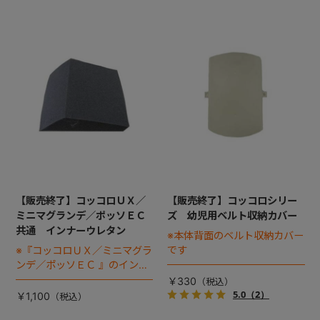
【販売終了】コッコロＵＸ／
【販売終了】コッコロシリー
ミニマグランデ／ポッソＥＣ
ズ 幼児用ベルト収納カバー
共通 インナーウレタン
※本体背面のベルト収納カバー
です
※『コッコロＵＸ／ミニマグラ
ンデ／ポッソＥＣ 』のインナ
ークッションの座面に入れて
￥330
使用するウレタンです
5.0
（2）
￥1,100