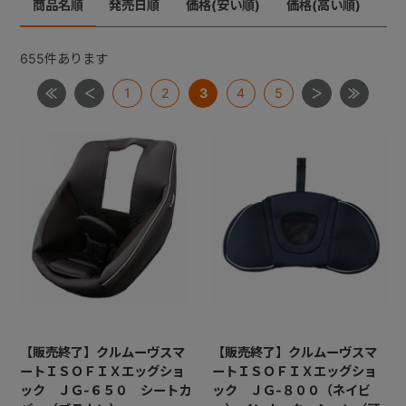
商品名順
発売日順
価格(安い順)
価格(高い順)
ジョイトリップ
+
ジョイトリップアドバンスＩＳＯＦＩＸ
655
件あります
ムーブフィットジュニア
1
2
3
4
5
+
ネセルターン・ネセルターンISOFIX・ネルームlite・ネル
ームliteISOFIX
ママロン
マルゴット
ミニマグランデ
【共通部品】ＩＳＯＦＩＸキャップ・すーすーファン・
ロッキングクリップ・ギボシ
【共通部品】ベースカバー・サポートレッグ
【販売終了】クルムーヴスマ
【販売終了】クルムーヴスマ
ートＩＳＯＦＩＸエッグショ
ートＩＳＯＦＩＸエッグショ
ック ＪＧ-６５０ シートカ
ック ＪＧ-８００（ネイビ