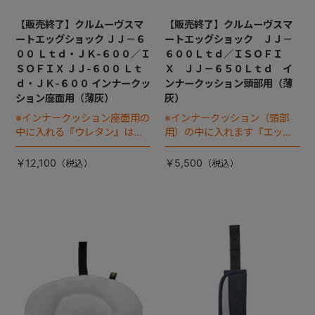
【販売終了】クルムーヴスマ
【販売終了】クルムーヴスマ
ートエッグショック ＪＪ－６
ートエッグショック ＪＪ－
００ Ｌｔｄ・ＪＫ-６００／Ｉ
６００Ｌｔｄ／ＩＳＯＦＩ
ＳＯＦＩＸ ＪＪ-６００ Ｌｔ
Ｘ ＪＪ－６５０Ｌｔｄ イ
ｄ・ＪＫ-６００ インナークッ
ンナークッション頭部用（薄
ション座面用（薄灰）
灰）
※インナークッション座面用の
※インナークッション（頭部
中に入れる『ウレタン』は別
用）の中に入れます『エッグ
売りです
ショック パッド』は別売り
です
￥12,100
￥5,500