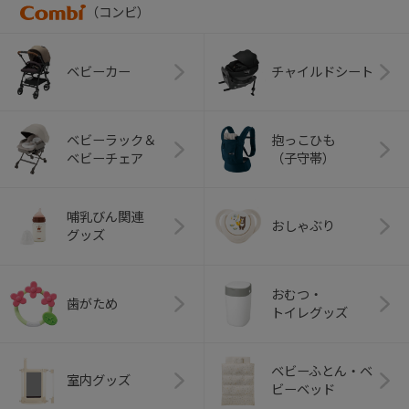
（コンビ）
ベビーカー
チャイルドシート
ベビーラック＆
抱っこひも
ベビーチェア
（子守帯）
哺乳びん関連
おしゃぶり
グッズ
おむつ・
歯がため
トイレグッズ
ベビーふとん・ベ
室内グッズ
ビーベッド