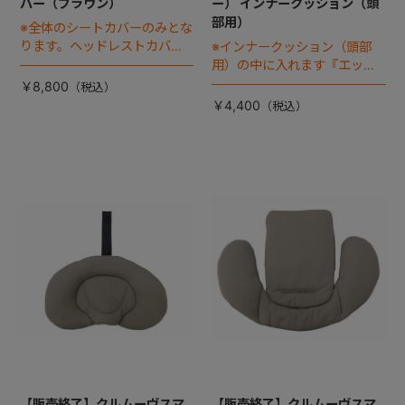
バー（ブラウン）
ー） インナークッション（頭
部用）
※全体のシートカバーのみとな
ります。ヘッドレストカバー
※インナークッション（頭部
は別売りです。
用）の中に入れます『エッグ
ショッククニュパッド』『エ
￥8,800
ッグショックパッド』は別売
￥4,400
りです
【販売終了】クルムーヴスマ
【販売終了】クルムーヴスマ