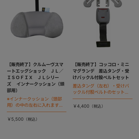
【販売終了】クルムーヴスマ
【販売終了】コッコロ・ミニ
ートエッグショック ＪＬ／
マグランデ 差込タング・受
ＩＳＯＦＩＸ ＪＬシリー
けバックル付股ベルトセット
ズ インナークッション（頭
差込タング（左右）・受けバ
部用）
ックル付股ベルトのセットに
なります
※インナークッション（頭部
用）の中の左右に入れます
￥4,400
『サイドウレタン』は別売り
です
￥5,500