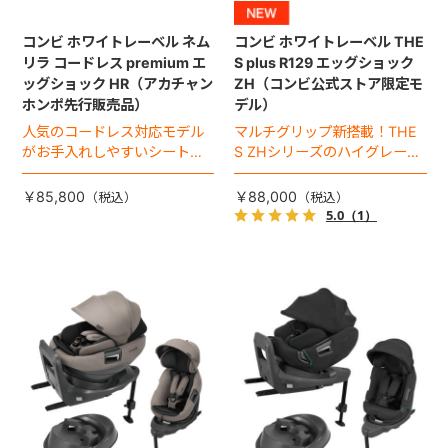
コンビ ホワイトレーベル ネム
コンビ ホワイトレーベル THE
リラ コードレス premium エ
S plus R129 エッグショック
ッグショック HR（アカチャン
ZH（コンビ公式ストア限定モ
ホンポ先行販売品）
デル）
人気のコードレス対応モデル
マルチグリップ新搭載！THE
がお手入れしやすいシートに
S ZHシリーズのハイグレード
進化！
モデル（2026年モデル）。
￥85,800
￥88,000
5.0
（1）