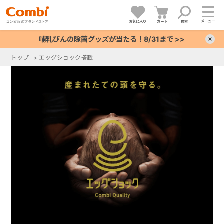
メニュー
お気に入り
カート
検索
哺乳びんの除菌グッズが当たる！8/31まで >>
×
トップ
>
エッグショック搭載
+
+
+
+