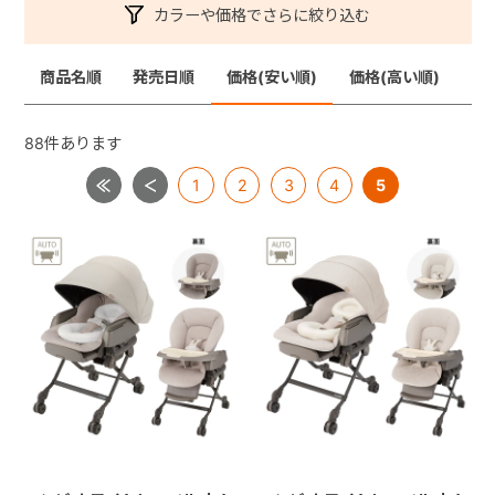
カラーや価格でさらに絞り込む
商品名順
発売日順
価格(安い順)
価格(高い順)
88
件あります
1
2
3
4
5