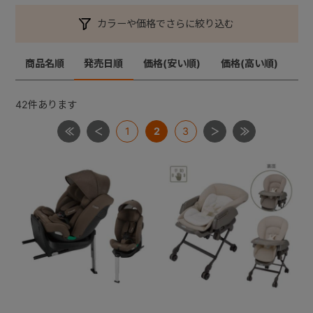
カラーや価格でさらに絞り込む
+
商品名順
発売日順
価格(安い順)
価格(高い順)
+
42
件あります
1
2
3