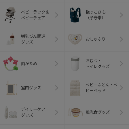
ベビーラック＆
抱っこひも
ベビーチェア
（子守帯）
哺乳びん関連
おしゃぶり
グッズ
おむつ・
歯がため
トイレグッズ
ベビーふとん・ベ
室内グッズ
ビーベッド
デイリーケア
離乳食グッズ
グッズ