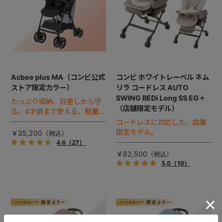
Acbee plus MA（コンビ公式
コンビ ホワイトレーベル ネム
ストア限定カラー）
リラ コードレス AUTO
SWING BEDi Long SS EG＋
たっぷり収納、日差しから守
（店舗限定モデル）
る。4才頃まで使える、軽量B
型ベビーカー。
コードレスに対応した、店舗
限定モデル。
￥35,200
4.6
（27）
￥82,500
5.0
（10）