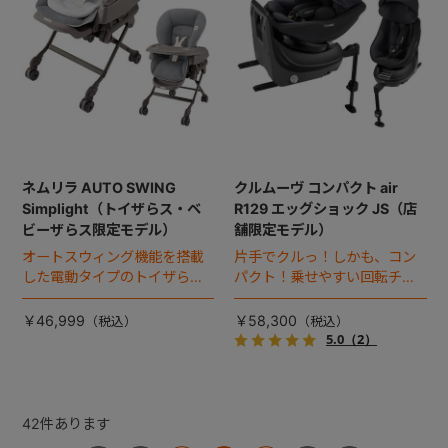
ネムリラ AUTO SWING
クルムーヴ コンパクト air
Simplight（トイザらス・ベ
R129 エッグショック JS（店
ビーザらス限定モデル）
舗限定モデル）
オートスウィング機能を搭載
片手でクルっ！しかも、コン
した電動タイプのトイザら
パクト！乗せやすい回転チャ
ス・ベビーザらス限定モデ
イルドシート。
ル。
￥46,999
￥58,300
5.0
（2）
42
件あります