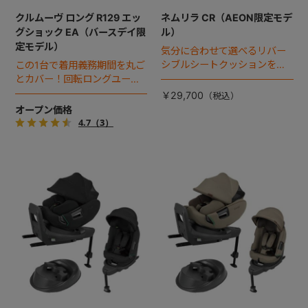
クルムーヴ ロング R129 エッ
ネムリラ CR（AEON限定モデ
グショック EA（バースデイ限
ル）
定モデル）
気分に合わせて選べるリバー
シブルシートクッションを搭
この1台で着用義務期間を丸ご
載。
とカバー！回転ロングユース
チャイルドシート。
￥29,700
オープン価格
4.7
（3）