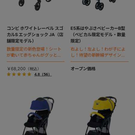
コンビ ホワイトレーベル スゴ
E5系はやぶさベビーカーB型
カルS エッグショック JA（店
（ベビカル限定モデル・数量
舗限定モデル）
限定）
数量限定の新色登場！シート
右よし！左よし！わが子によ
が動いて赤ちゃんがグッと近
し！待望の新幹線デザインのB
付く、プレミアムベビーカ
型ベビーカー誕生。
ー。
￥68,200
オープン価格
4.8
（56）