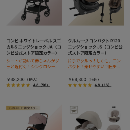
コンビ ホワイトレーベル スゴ
クルムーヴ コンパクト R129
カルS エッグショック JA（コ
エッグショック JS（コンビ公
ンビ公式ストア限定カラー）
式ストア限定カラー）
シートが動いて赤ちゃんがグ
片手でクルっ！しかも、コン
ッと近付く！シンクロシート
パクト！乗せやすい回転チャ
搭載プレミアムベビーカー。
イルドシート。
￥68,200
￥69,300
4.8
（56）
4.8
（13）