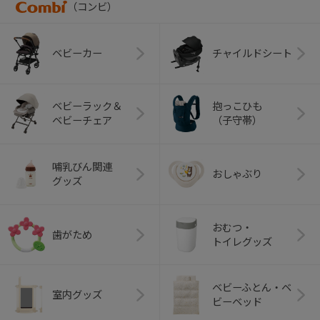
（コンビ）
ベビーカー
チャイルドシート
ベビーラック＆
抱っこひも
ベビーチェア
（子守帯）
哺乳びん関連
おしゃぶり
グッズ
おむつ・
歯がため
トイレグッズ
ベビーふとん・ベ
室内グッズ
ビーベッド