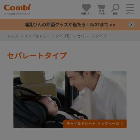
メニュー
お気に入り
カート
検索
哺乳びんの除菌グッズが当たる！8/31まで >>
×
トップ
>
チャイルドシート タイプ別
>
セパレートタイプ
+
セパレートタイプ
+
+
+