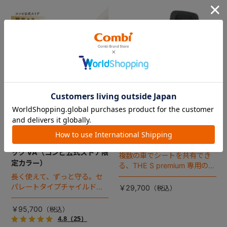
コンビ ホワイトレーベル THE
THE S premium 専用 のせか
S premium R129 エッグショ
えベース
ック VA（コンビ公式ストア限
複数の車でシートを共有でき
定カラー）
る、THE S premium 専用のベ
ース。
長く使えて、ずっと守る。セ
パレートタイプチャイルドシ
￥29,700
ートのロングユースモデル。
￥95,700
4.8
（25）