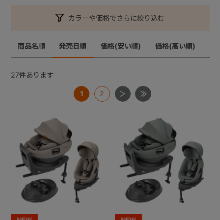
カラーや価格でさらに絞り込む
+
商品名順
発売日順
価格(安い順)
価格(高い順)
+
27
件あります
1
2