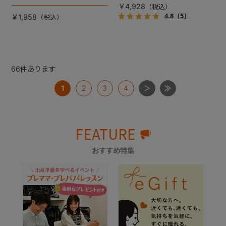
ト。
造で付けはずしやお手入れが
￥4,928
ラクな、340ｍlラージボト
4.8
（5）
￥1,958
ル。
66
件あります
1
2
3
4
FEATURE
おすすめ特集