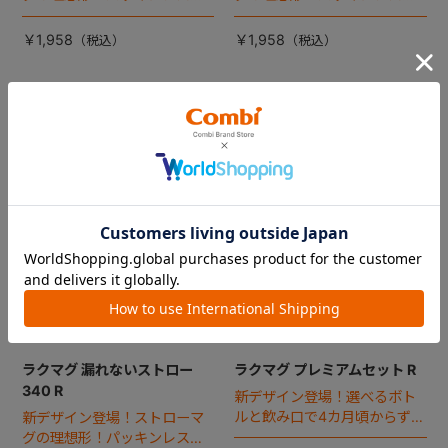
造で付けはずしやお手入れが
造で付けはずしやお手入れが
ラクな、340ｍlラージボト
ラクな、340ｍlラージボト
￥1,958
￥1,958
ル。
ル。
ラクマグ 漏れないストロー
ラクマグ プレミアムセット R
340 R
新デザイン登場！選べるボト
ルと飲み口で4カ月頃からずっ
新デザイン登場！ストローマ
と使えるパーフェクトセッ
グの理想形！パッキンレス構