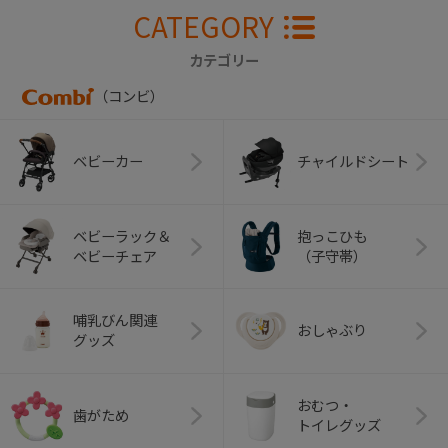
CATEGORY
カテゴリー
（コンビ）
ベビーカー
チャイルドシート
ベビーラック＆
抱っこひも
ベビーチェア
（子守帯）
哺乳びん関連
おしゃぶり
グッズ
おむつ・
歯がため
トイレグッズ