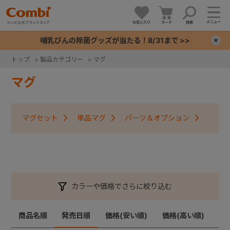
メニュー
お気に入り
カート
検索
哺乳びんの除菌グッズが当たる！8/31まで >>
×
トップ
>
製品カテゴリー
>
マグ
+
マグ
+
マグセット
単品マグ
パーツ＆オプション
+
+
カラーや価格でさらに絞り込む
商品名順
発売日順
価格(安い順)
価格(高い順)