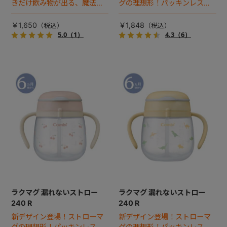
きだけ飲み物が出る、魔法の
グの理想形！パッキンレス構
コップでコップ飲みにチャレ
造で付けはずしやお手入れが
ンジ！
ラクな、スタンダードボト
￥1,650
￥1,848
ル。
5.0
（1）
4.3
（6）
ラクマグ 漏れないストロー
ラクマグ 漏れないストロー
240 R
240 R
新デザイン登場！ストローマ
新デザイン登場！ストローマ
グの理想形！パッキンレス構
グの理想形！パッキンレス構