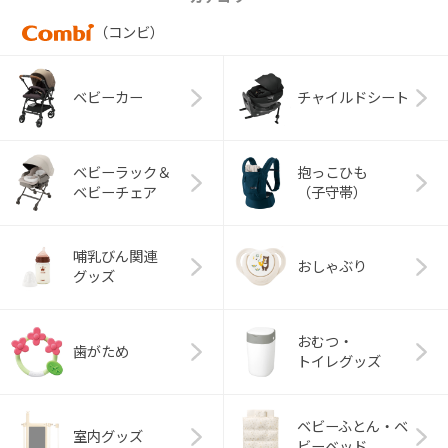
（コンビ）
ベビーカー
チャイルドシート
ベビーラック＆
抱っこひも
ベビーチェア
（子守帯）
哺乳びん関連
おしゃぶり
グッズ
おむつ・
歯がため
トイレグッズ
ベビーふとん・ベ
室内グッズ
ビーベッド