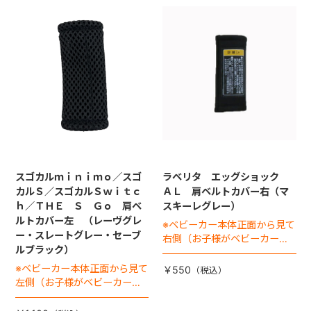
スゴカルｍｉｎｉｍｏ／スゴ
ラベリタ エッグショック
カルＳ／スゴカルＳｗｉｔｃ
ＡＬ 肩ベルトカバー右（マ
ｈ／ＴＨＥ Ｓ Ｇｏ 肩ベ
スキーレグレー）
ルトカバー左 （レーヴグレ
※ベビーカー本体正面から見て
ー・スレートグレー・セーブ
右側（お子様がベビーカーに
ルブラック）
座った状態で左手側となりま
す）
※ベビーカー本体正面から見て
￥550
左側（お子様がベビーカーに
座った状態で右手側となりま
す）