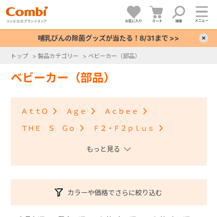
メニュー
お気に入り
カート
検索
哺乳びんの除菌グッズが当たる！8/31まで >>
×
トップ
>
製品カテゴリー
>
ベビーカー（部品）
+
ベビーカー（部品）
+
ＡｔｔＯ
Ａｇｅ
Ａｃｂｅｅ
+
ＴＨＥ Ｓ Ｇｏ
Ｆ２・Ｆ２ｐｌｕｓ
アンブレッタ４キャス
クロスゴー
+
スゴカルＳｗｉｔｃｈ
スゴカル S
スゴカル
スルーラー
スゴカルminimo
ツインスピン
カラーや価格でさらに絞り込む
メチャカルハンディ・メチャカルハンディα
メチャカルハンディオート4キャス