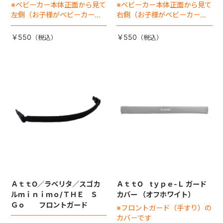
※ベビーカー本体正面から見て
※ベビーカー本体正面から見て
左側（お子様がベビーカーに
右側（お子様がベビーカーに
座った状態で右手側となりま
座った状態で左手側となりま
す）
す）
￥550
￥550
ＡｔｔO／ラベリタ／スゴカ
ＡｔｔO tｙｐｅ-Ｌ ガード
ルｍｉｎｉｍｏ/ＴＨＥ Ｓ
カバー （オフホワイト）
Ｇｏ フロントガード
※フロントガード（手すり）の
カバーです