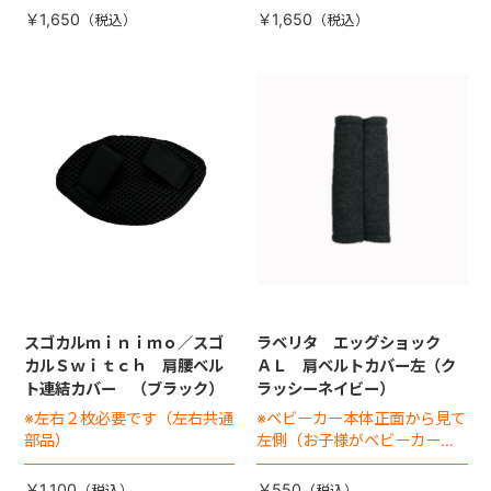
￥1,650
￥1,650
スゴカルｍｉｎｉｍｏ／スゴ
ラベリタ エッグショック
カルＳｗｉｔｃｈ 肩腰ベル
ＡＬ 肩ベルトカバー左（ク
ト連結カバー （ブラック）
ラッシーネイビー）
※左右２枚必要です（左右共通
※ベビーカー本体正面から見て
部品）
左側（お子様がベビーカーに
座った状態で右手側となりま
す）
￥1,100
￥550