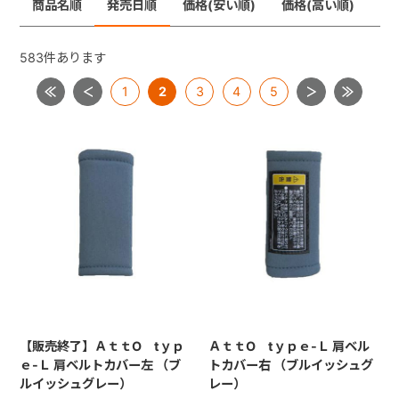
商品名順
発売日順
価格(安い順)
価格(高い順)
メチャカーゴＩＧ
メチャライト
ラベリタ
+
ロングフィット４８
583
件あります
【共通部品】差し込みバックル・腰バックル・肩バック
1
2
3
4
5
+
ル
【共通部品】肩ベルト・腰ベルト
【共通部品】ショルダーストラップ
【共通部品】ダッコシート・エッグショックパッド
【共通部品】幌クリップ・リクライニングバックル・ヘ
ッドレストプレート
【販売終了】ＡｔｔO tｙｐ
ＡｔｔO tｙｐｅ-Ｌ 肩ベル
ｅ-Ｌ 肩ベルトカバー左 （ブ
トカバー右 （ブルイッシュグ
ルイッシュグレー）
レー）