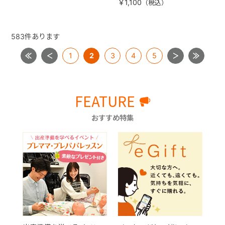
す）
￥1,100
583
件あります
1
2
3
4
5
FEATURE
おすすめ特集