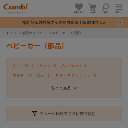
メニュー
お気に入り
カート
検索
哺乳びんの除菌グッズが当たる！8/31まで >>
×
トップ
>
製品カテゴリー
>
ベビーカー（部品）
+
ベビーカー（部品）
+
ＡｔｔＯ
Ａｇｅ
Ａｃｂｅｅ
+
ＴＨＥ Ｓ Ｇｏ
Ｆ２・Ｆ２ｐｌｕｓ
アンブレッタ４キャス
クロスゴー
+
スゴカルＳｗｉｔｃｈ
スゴカル S
スゴカル
スルーラー
スゴカルminimo
ツインスピン
カラーや価格でさらに絞り込む
メチャカルハンディ・メチャカルハンディα
メチャカルハンディオート4キャス