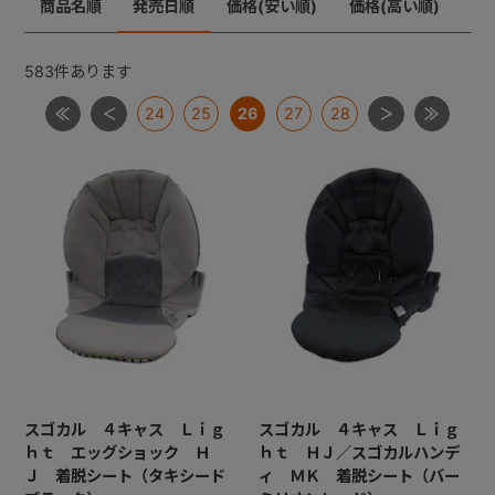
商品名順
発売日順
価格(安い順)
価格(高い順)
メチャカーゴＩＧ
メチャライト
ラベリタ
+
ロングフィット４８
583
件あります
【共通部品】差し込みバックル・腰バックル・肩バック
24
25
26
27
28
+
ル
【共通部品】肩ベルト・腰ベルト
【共通部品】ショルダーストラップ
【共通部品】ダッコシート・エッグショックパッド
【共通部品】幌クリップ・リクライニングバックル・ヘ
ッドレストプレート
スゴカル ４キャス Ｌｉｇ
スゴカル ４キャス Ｌｉｇ
ｈｔ エッグショック Ｈ
ｈｔ ＨＪ／スゴカルハンデ
Ｊ 着脱シート（タキシード
ィ ＭＫ 着脱シート（バー