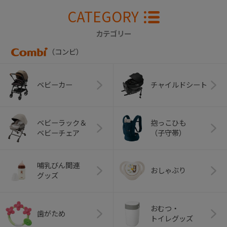
CATEGORY
カテゴリー
（コンビ）
ベビーカー
チャイルドシート
ベビーラック＆
抱っこひも
ベビーチェア
（子守帯）
哺乳びん関連
おしゃぶり
グッズ
おむつ・
歯がため
トイレグッズ