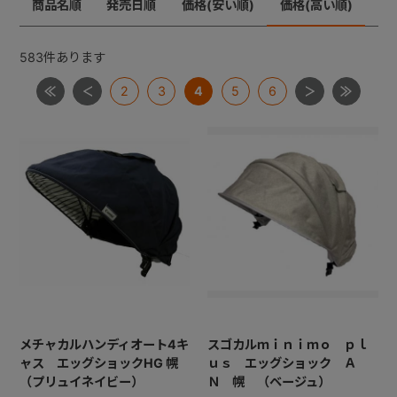
商品名順
発売日順
価格(安い順)
価格(高い順)
メチャカーゴＩＧ
メチャライト
ラベリタ
+
ロングフィット４８
583
件あります
【共通部品】差し込みバックル・腰バックル・肩バック
2
3
4
5
6
+
ル
【共通部品】肩ベルト・腰ベルト
【共通部品】ショルダーストラップ
【共通部品】ダッコシート・エッグショックパッド
【共通部品】幌クリップ・リクライニングバックル・ヘ
ッドレストプレート
メチャカルハンディオート4キ
スゴカルｍｉｎｉｍｏ ｐｌ
ャス エッグショックHG 幌
ｕｓ エッグショック Ａ
（プリュイネイビー）
Ｎ 幌 （ベージュ）