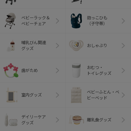
ベビーラック＆
抱っこひも
ベビーチェア
（子守帯）
哺乳びん関連
おしゃぶり
グッズ
おむつ・
歯がため
トイレグッズ
ベビーふとん・ベ
室内グッズ
ビーベッド
デイリーケア
離乳食グッズ
グッズ