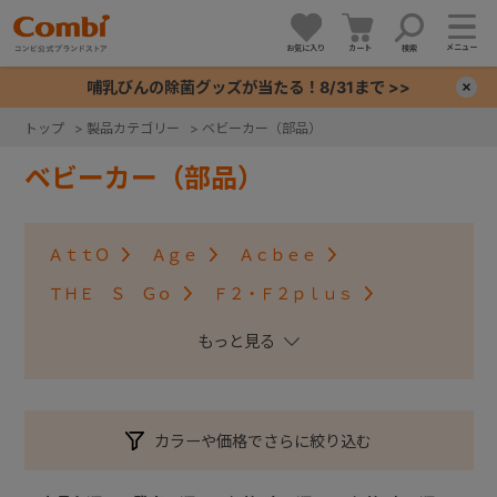
メニュー
お気に入り
カート
検索
哺乳びんの除菌グッズが当たる！8/31まで >>
×
トップ
>
製品カテゴリー
>
ベビーカー（部品）
+
ベビーカー（部品）
+
ＡｔｔＯ
Ａｇｅ
Ａｃｂｅｅ
+
ＴＨＥ Ｓ Ｇｏ
Ｆ２・Ｆ２ｐｌｕｓ
アンブレッタ４キャス
クロスゴー
+
スゴカルＳｗｉｔｃｈ
スゴカル S
スゴカル
スルーラー
スゴカルminimo
ツインスピン
カラーや価格でさらに絞り込む
メチャカルハンディ・メチャカルハンディα
メチャカルハンディオート4キャス