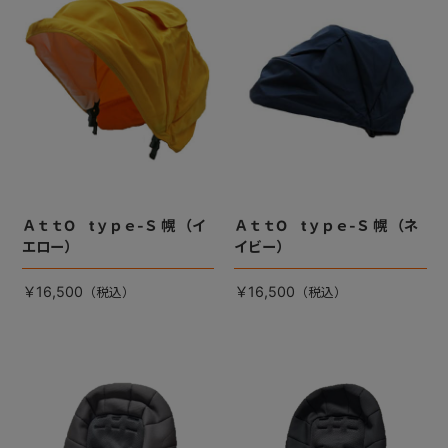
ＡｔｔO tｙｐｅ-Ｓ 幌 （イ
ＡｔｔO tｙｐｅ-Ｓ 幌 （ネ
エロー）
イビー）
￥16,500
￥16,500