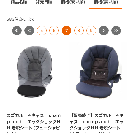
商品名順
発売日順
価格(安い順)
価格(高い順)
メチャカーゴＩＧ
メチャライト
ラベリタ
+
ロングフィット４８
583
件あります
【共通部品】差し込みバックル・腰バックル・肩バック
5
6
7
8
9
+
ル
【共通部品】肩ベルト・腰ベルト
【共通部品】ショルダーストラップ
【共通部品】ダッコシート・エッグショックパッド
【共通部品】幌クリップ・リクライニングバックル・ヘ
ッドレストプレート
スゴカル ４キャス ｃｏｍ
【販売終了】スゴカル ４キ
ｐａｃｔ エッグショックＨ
ャス ｃｏｍｐａｃｔ エッ
Ｈ 着脱シート (フューシャピ
グショックＨＨ 着脱シート