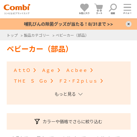
メニュー
お気に入り
カート
検索
哺乳びんの除菌グッズが当たる！8/31まで >>
×
トップ
>
製品カテゴリー
>
ベビーカー（部品）
+
ベビーカー（部品）
+
ＡｔｔＯ
Ａｇｅ
Ａｃｂｅｅ
+
ＴＨＥ Ｓ Ｇｏ
Ｆ２・Ｆ２ｐｌｕｓ
アンブレッタ４キャス
クロスゴー
+
スゴカルＳｗｉｔｃｈ
スゴカル S
スゴカル
スルーラー
スゴカルminimo
ツインスピン
カラーや価格でさらに絞り込む
メチャカルハンディ・メチャカルハンディα
メチャカルハンディオート4キャス