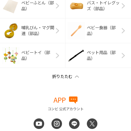
ベビーふとん（部
バス・トイレグッ
品）
ズ（部品）
哺乳びん・マグ関
ベビー食器（部
連（部品）
品）
ベビートイ（部
ペット用品（部
品）
品）
APP
コンビ 公式アカウント