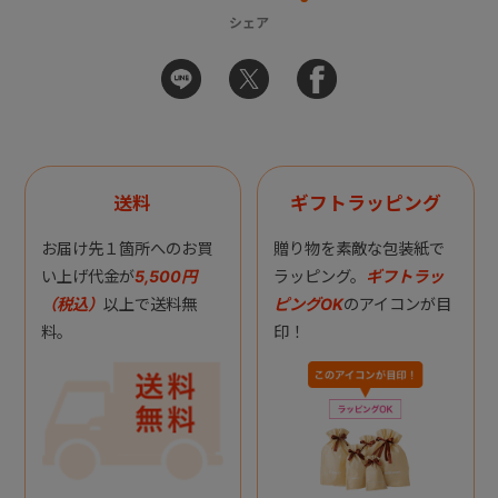
シェア
送料
ギフトラッピング
お届け先１箇所へのお買
贈り物を素敵な包装紙で
い上げ代金が
5,500円
ラッピング。
ギフトラッ
（税込）
以上で送料無
ピングOK
のアイコンが目
料。
印！