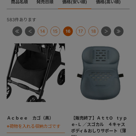
商品名順
発売日順
価格(安い順)
価格(高い順)
メチャカーゴＩＧ
メチャライト
ラベリタ
+
ロングフィット４８
583
件あります
【共通部品】差し込みバックル・腰バックル・肩バック
14
15
16
17
18
+
ル
【共通部品】肩ベルト・腰ベルト
【共通部品】ショルダーストラップ
【共通部品】ダッコシート・エッグショックパッド
【共通部品】幌クリップ・リクライニングバックル・ヘ
ッドレストプレート
Ａｃｂｅｅ カゴ（黒）
【販売終了】ＡｔｔO tｙｐ
ｅ-Ｌ ／スゴカル ４キャス
※荷物を入れる収納カゴです
ボディ＆おしりサポート（薄