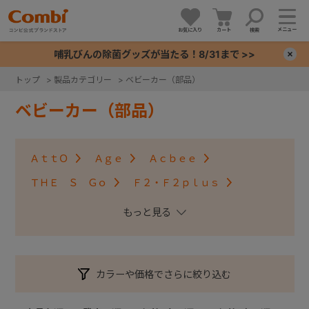
メニュー
お気に入り
カート
検索
哺乳びんの除菌グッズが当たる！8/31まで >>
×
トップ
>
製品カテゴリー
>
ベビーカー（部品）
+
ベビーカー（部品）
+
ＡｔｔＯ
Ａｇｅ
Ａｃｂｅｅ
+
ＴＨＥ Ｓ Ｇｏ
Ｆ２・Ｆ２ｐｌｕｓ
アンブレッタ４キャス
クロスゴー
+
スゴカルＳｗｉｔｃｈ
スゴカル S
スゴカル
スルーラー
スゴカルminimo
ツインスピン
カラーや価格でさらに絞り込む
メチャカルハンディ・メチャカルハンディα
メチャカルハンディオート4キャス