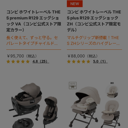
コンビ ホワイトレーベル THE
コンビ ホワイトレーベル THE
S premium R129 エッグショ
S plus R129 エッグショック
ック VA（コンビ公式ストア限
ZH（コンビ公式ストア限定モ
定カラー）
デル）
長く使えて、ずっと守る。セ
マルチグリップ新搭載！THE
パレートタイプチャイルドシ
S ZHシリーズのハイグレード
ートのロングユースモデル。
モデル（2026年モデル）。
￥95,700
￥88,000
4.8
（25）
5.0
（1）