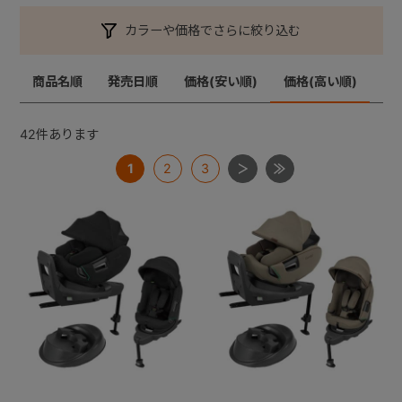
カラーや価格でさらに絞り込む
+
商品名順
発売日順
価格(安い順)
価格(高い順)
+
42
件あります
1
2
3