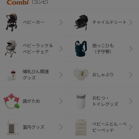
（コンビ）
ベビーカー
チャイルドシート
ベビーラック＆
抱っこひも
ベビーチェア
（子守帯）
哺乳びん関連
おしゃぶり
グッズ
おむつ・
歯がため
トイレグッズ
ベビーふとん・ベ
室内グッズ
ビーベッド