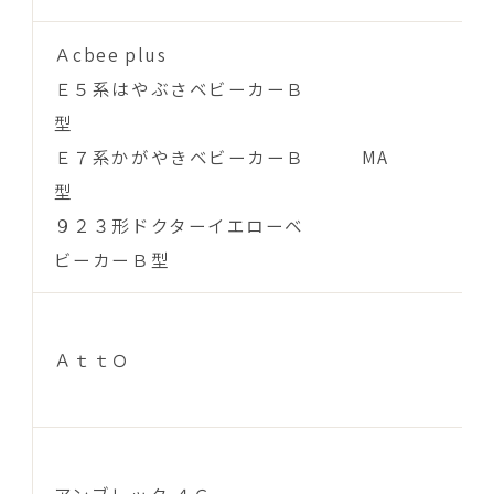
Ａcbee plus
Ｅ５系はやぶさベビーカーＢ
型
Ｅ７系かがやきベビーカーＢ
MA
型
９２３形ドクターイエローベ
ビーカーＢ型
ＡｔｔＯ
アンブレッタ ４Ｃ