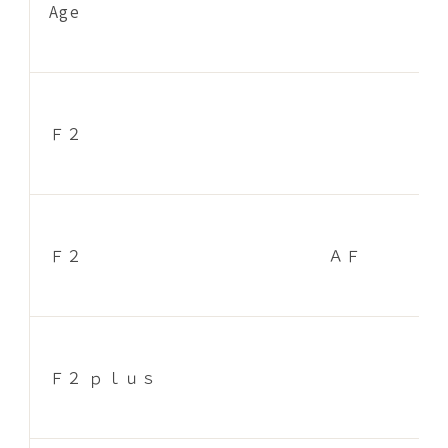
Age
Ｆ２
Ｆ２
ＡＦ
Ｆ２ ｐｌｕｓ