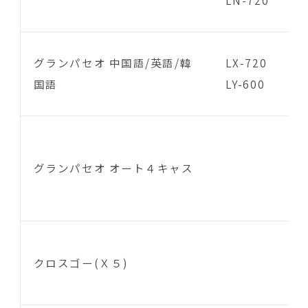
グランパセオ 中国語/英語/韓
LX-720
国語
LY-600
グランパセオ オート４キャス
クロスゴー(Ｘ５)