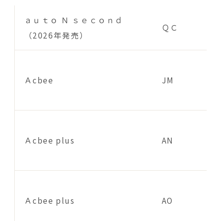
ａｕｔｏ Ｎ ｓｅｃｏｎｄ
ＱＣ
（2026年発売）
Ａcbee
JM
Ａcbee plus
AN
Ａcbee plus
AO